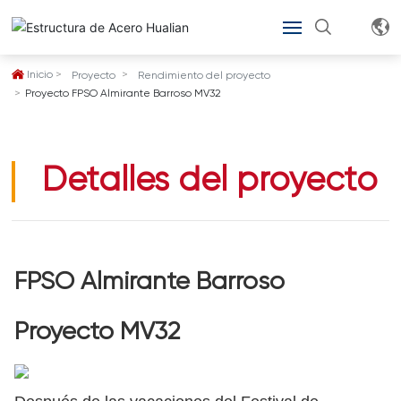
INICIO
Inicio
Proyecto
Rendimiento del proyecto
Proyecto FPSO Almirante Barroso MV32
ACERCA DE
PRODUCTOS
Detalles del proyecto
ELÍJANOS
PROYECTO
FPSO Almirante Barroso
BLOG
Proyecto MV32
CONTACTO