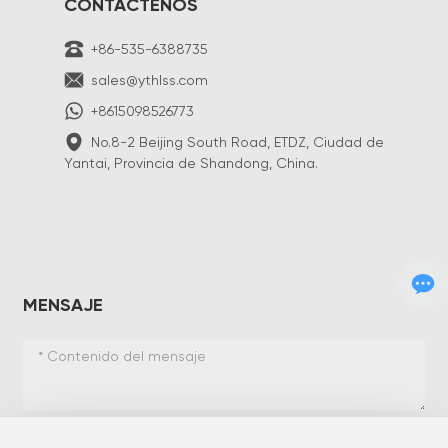
CONTÁCTENOS
+86-535-6388735
sales@ythlss.com
+8615098526773
No.8-2 Beijing South Road, ETDZ, Ciudad de
Yantai, Provincia de Shandong, China.
MENSAJE